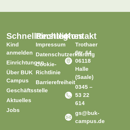
Schnelleinstieg
Rechtliches
Kontakt
Kind
Impressum
Trothaer
anmelden
Str. 64
Datenschutzerklärung
06118
Einrichtungen
Cookie-
Halle
Über BUK
Richtlinie
(Saale)
Campus
Barrierefreiheit
0345 –
Geschäftsstelle
53 22
Aktuelles
614
Jobs
gs@buk-
campus.de