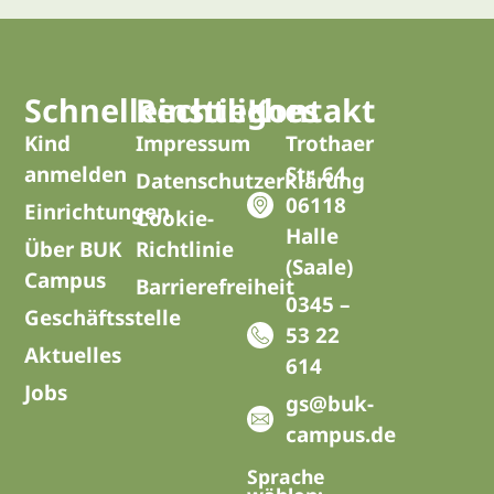
Schnelleinstieg
Rechtliches
Kontakt
Kind
Impressum
Trothaer
anmelden
Str. 64
Datenschutzerklärung
06118
Einrichtungen
Cookie-
Halle
Über BUK
Richtlinie
(Saale)
Campus
Barrierefreiheit
0345 –
Geschäftsstelle
53 22
Aktuelles
614
Jobs
gs@buk-
campus.de
Sprache